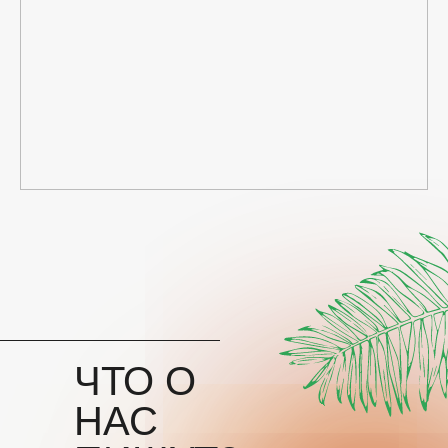
ЧТО О
НАС