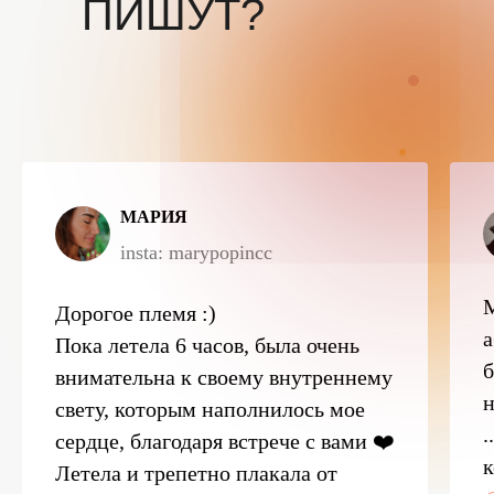
ПИШУТ?
МАРИЯ
insta: marypopincc
Дорогое племя :)
а
Пока летела 6 часов, была очень
б
внимательна к своему внутреннему
н
свету, которым наполнилось мое
.
сердце, благодаря встрече с вами ❤️
к
Летела и трепетно плакала от